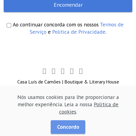
Encomendar
Ao continuar concorda com os nossos
Termos de
Serviço
e
Politica de Privacidade
.
Casa Luís de Camões | Boutique & Literary House
| 41577/AL | All Rights Reserved. Web design
Jribeiro
Designer
Nós usamos cookies para lhe proporcionar a
melhor experiência. Leia a nossa
Politica de
cookies
.
Concordo